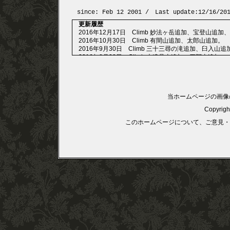
since: Feb 12 2001
/ Last update:12/16/201
更新履歴
2016年12月17日 Climb 妙法ヶ岳追加、宝登山追
2016年10月30日 Climb 有間山追加、太郎山追加。
2016年9月30日 Climb 三十三尋の滝追加、臼入山
2016年8月28日 Climb 大遠見山追加、四阿山追加。
2016年7月25日 Climb 大持山追加、武川岳追加。
2016年5月31日 Climb 天空の集落を訪ねる道追加
2016年5月4日 Climb 狩倉尾根から両神山追加。
2016年4月30日 Climb 父不見山追加。
当ホームページの画像の
2016年4月8日 Climb 阿久原御嶽山追加。
2016年3月15日 Climb 2月・3月追加。
Copyright
2016年1月11日 Climb 追加。
このホームページについて、ご意見・
2010年2月22日 登山記「Climb」開始。
2008年12月30日 新コンテンツ Photo 開始。
2007年4月9日 ページ構成の一部変更。
2006年8月30日 新コンテンツ Models 開始。
2005年3月6日 ホームページの大幅リニューアルを敢行
2001年2月12日 ホームページ開設。